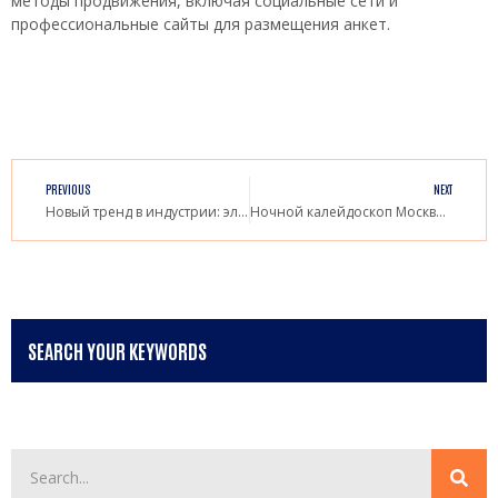
методы продвижения, включая социальные сети и
профессиональные сайты для размещения анкет.
PREVIOUS
NEXT
Новый тренд в индустрии: элитный эскорт Москва выходит на уровень люкса
Ночной калейдоскоп Москвы: растущий спрос на эскорт и индивидуалок в столице
SEARCH YOUR KEYWORDS