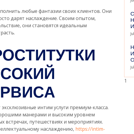
Ju
сполнить любые фантазии своих клиентов. Они
С
осто дарят наслаждение. Своим опытом,
Н
И
льствие, они становятся идеальным
расть.
Ju
РОСТИТУТКИ
Н
И
ЫСОКИЙ
Ju
ЕРВИСА
 эксклюзивные интим услуги премиум-класса.
хорошими манерами и высоким уровнем
х встречах, путешествиях и мероприятиях.
нтеллектуальному наслаждению,
https://intim-